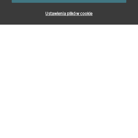
Ustawienia plików cookie
O FIRMIE
PRODUKTY I
ROZWIĄZANIA
O firmie
Bydło
Kontakt
Drób
Konie